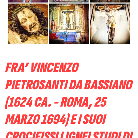
FRA’ VINCENZO
PIETROSANTI DA BASSIANO
(1624 CA. - ROMA, 25
MARZO 1694) E I SUOI
CROCIFISSI LIGNEI STUDI DI